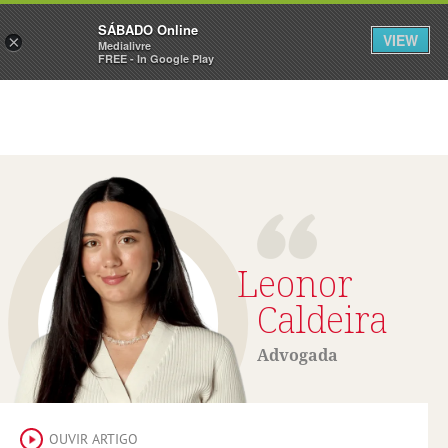
Sábado
SÁBADO Online
Assine
Iniciar Sessão
VIEW
×
Medialivre
FREE - In Google Play
Leonor
Caldeira
Advogada
OUVIR ARTIGO