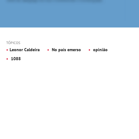
TÓPICOS
Leonor Caldeira
No país emerso
opinião
1088