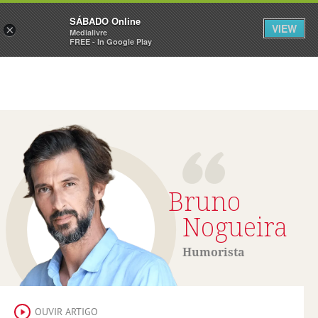
Sábado
SÁBADO Online
Assine
Iniciar Sessão
VIEW
×
Medialivre
FREE - In Google Play
Bruno
Nogueira
Humorista
OUVIR ARTIGO