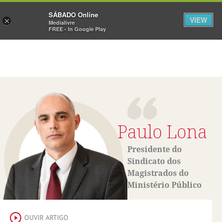
Sábado
SÁBADO Online
Assine
Iniciar Sessão
VIEW
×
Medialivre
FREE - In Google Play
Paulo Lona
Presidente do
Sindicato dos
Magistrados do
Ministério Público
OUVIR ARTIGO