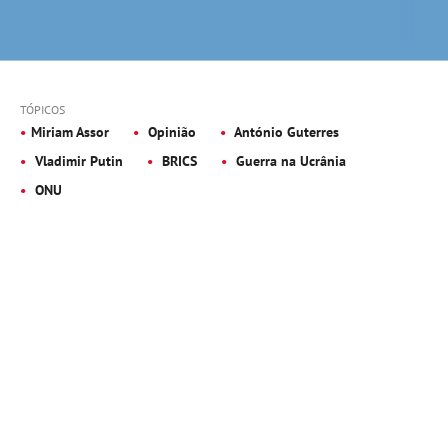
TÓPICOS
Miriam Assor
Opinião
António Guterres
Vladimir Putin
BRICS
Guerra na Ucrânia
ONU