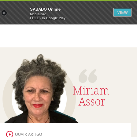
Sábado
SÁBADO Online
Assine
Iniciar Sessão
VIEW
×
Medialivre
FREE - In Google Play
Miriam
Assor
OUVIR ARTIGO