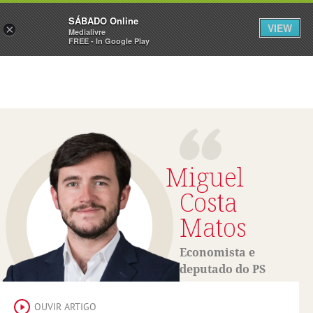
Sábado
SÁBADO Online
Assine
Iniciar Sessão
VIEW
×
Medialivre
FREE - In Google Play
Miguel
Costa
Matos
Economista e
deputado do PS
OUVIR ARTIGO