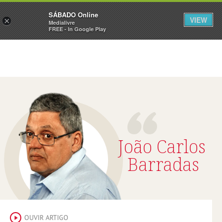
Sábado
SÁBADO Online
Assine
Iniciar Sessão
VIEW
×
Medialivre
FREE - In Google Play
João Carlos
Barradas
OUVIR ARTIGO