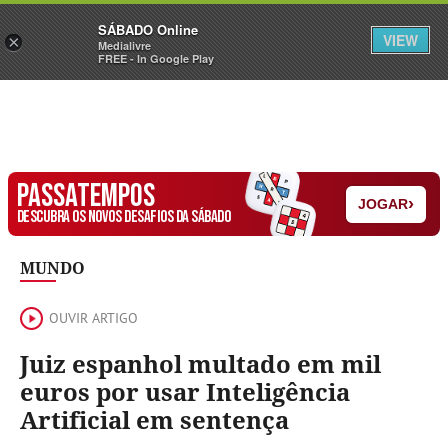
Sábado
SÁBADO Online
Assine
Iniciar Sessão
VIEW
×
Medialivre
FREE - In Google Play
PASSATEMPOS
›
JOGAR
DESCUBRA OS NOVOS DESAFIOS DA SÁBADO
MUNDO
OUVIR ARTIGO
Juiz espanhol multado em mil
euros por usar Inteligência
Artificial em sentença