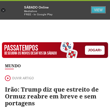
Sábado
SÁBADO Online
Assine
Iniciar Sessão
VIEW
×
Medialivre
FREE - In Google Play
PASSATEMPOS
›
JOGAR
DESCUBRA OS NOVOS DESAFIOS DA SÁBADO
MUNDO
OUVIR ARTIGO
Irão: Trump diz que estreito de
Ormuz reabre em breve e sem
portagens