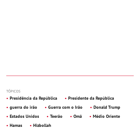
TÓPICOS
Presidência da República
Presidente da República
guerra do irão
Guerra com o Irão
Donald Trump
Estados Unidos
Teerão
Omã
Médio Oriente
Hamas
Hizbollah