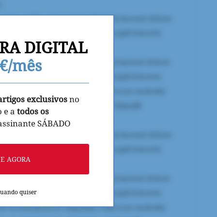
RA DIGITAL
9€/mês
artigos exclusivos
no
o e a
todos os
 assinante SÁBADO
NE AGORA
quando quiser