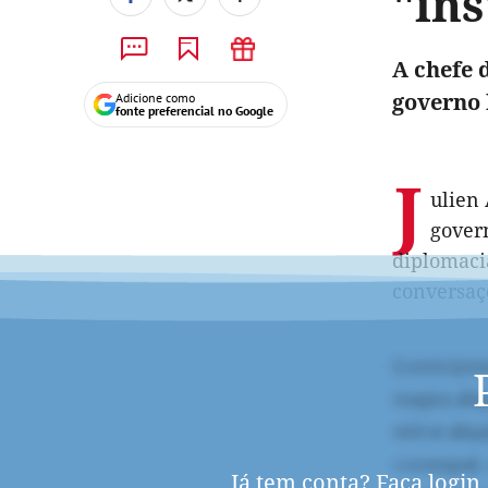
"in
A chefe 
governo 
Adicione como
fonte preferencial no Google
J
ulien 
govern
diplomaci
conversaç
Já tem conta?
Faça login