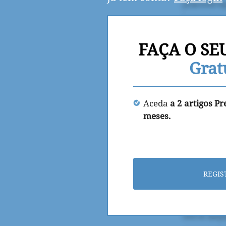
FAÇA O SE
Grat
Aceda
a 2 artigos P
meses.
REGIS