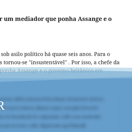
ar um mediador que ponha Assange e o
b asilo político há quase seis anos. Para o
tornou-se "insustentável" . Por isso, a chefe da
ponha Assange e o governo britânico em
R