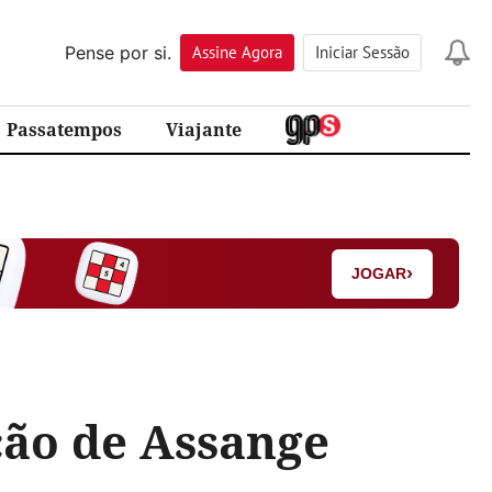
Pense por si.
Assine
Agora
Iniciar Sessão
Passatempos
Viajante
›
JOGAR
ção de Assange