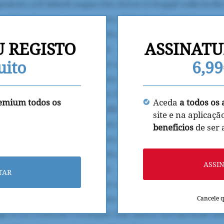
U REGISTO
ASSINATU
uito
6,9
remium todos os
Aceda
a todos os 
site e na aplicaçã
beneficios
de ser
ASSI
TAR
Cancele 