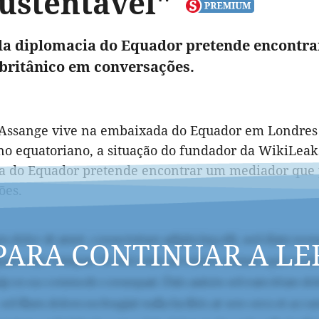
sustentável"
da diplomacia do Equador pretende encontr
britânico em conversações.
Assange vive na embaixada do Equador em Londres so
o equatoriano, a situação do fundador da WikiLeaks 
a do Equador pretende encontrar um mediador que 
ões.
PARA CONTINUAR A LE