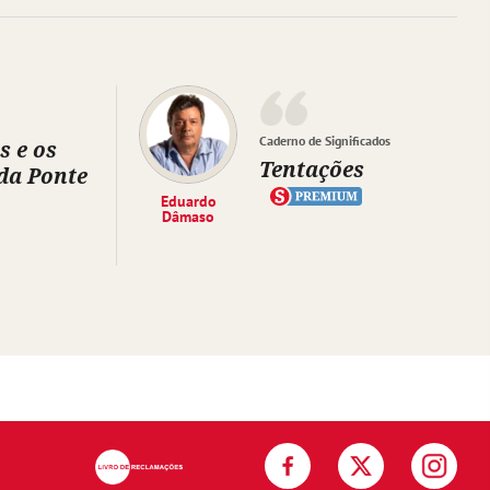
Caderno de Significados
s e os
Tentações
da Ponte
Eduardo
Dâmaso