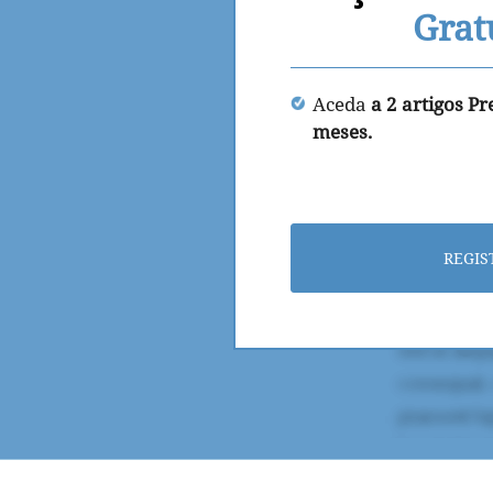
Grat
Aceda
a 2 artigos P
meses.
REGIS