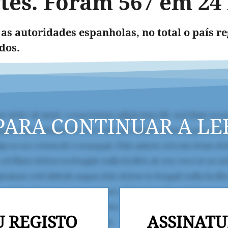
tes. Foram 567 em 24
as autoridades espanholas, no total o país re
dos.
PARA CONTINUAR A LE
U REGISTO
ASSINATU