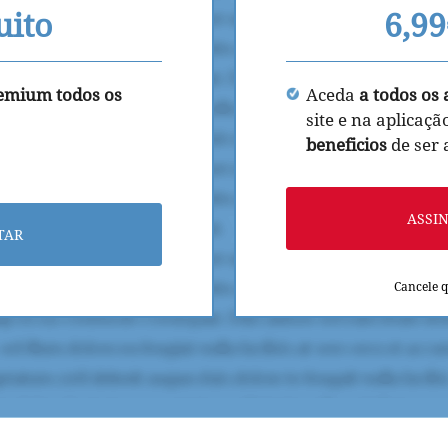
uito
6,9
remium todos os
Aceda
a todos os 
site e na aplicaçã
beneficios
de ser
ASSI
TAR
Cancele 