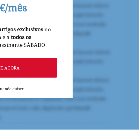
9€/mês
artigos exclusivos
no
o e a
todos os
 assinante SÁBADO
NE AGORA
quando quiser