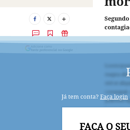
mor
+
Segundo 
contagia
Adicione como
fonte preferencial no Google
Já tem conta?
Faça login
FAÇA O SE