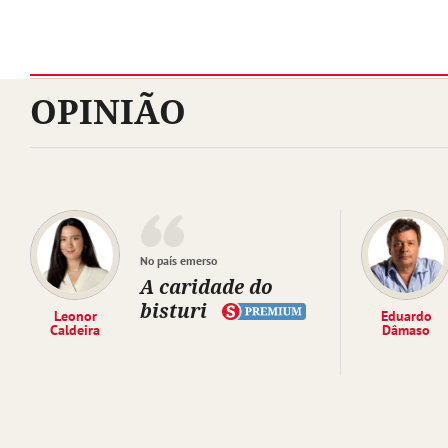
OPINIÃO
No país emerso
A caridade do
bisturi
Leonor
Eduardo
Caldeira
Dâmaso