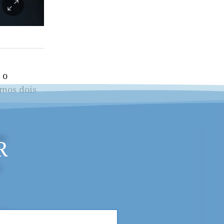
 o
imos dois
R