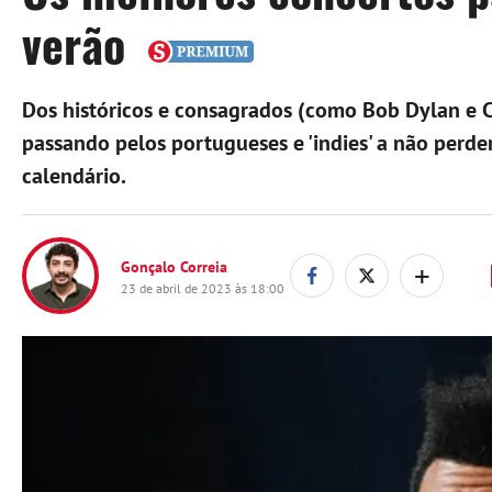
verão
Dos históricos e consagrados (como Bob Dylan e 
passando pelos portugueses e 'indies' a não perde
calendário.
+
Gonçalo Correia
23 de abril de 2023 às 18:00