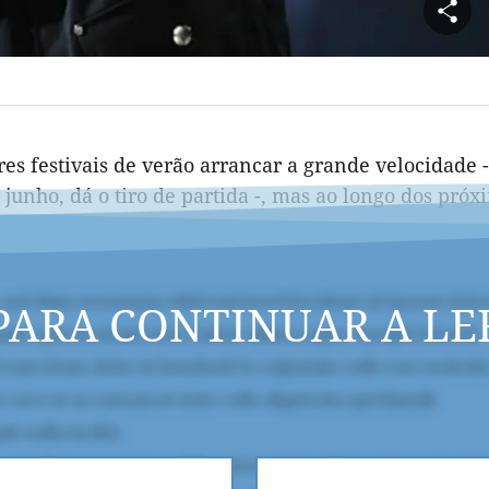
res festivais de verão arrancar a grande velocidade -
unho, dá o tiro de partida -, mas ao longo dos próx
PARA CONTINUAR A LE