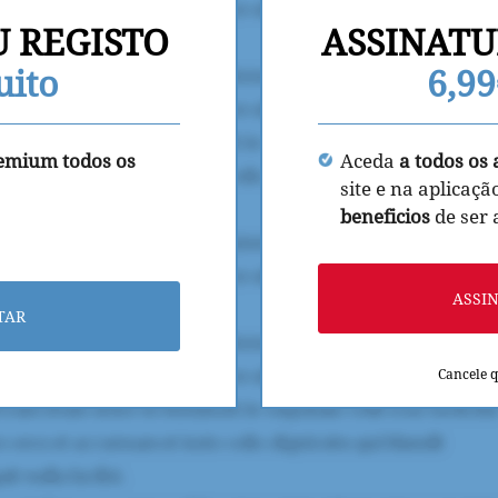
U REGISTO
ASSINATU
uito
6,9
remium todos os
Aceda
a todos os 
site e na aplicaçã
beneficios
de ser
ASSI
TAR
Cancele 