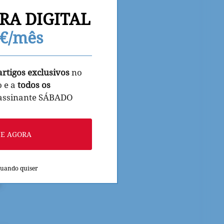
RA DIGITAL
9€/mês
artigos exclusivos
no
o e a
todos os
 assinante SÁBADO
NE AGORA
quando quiser