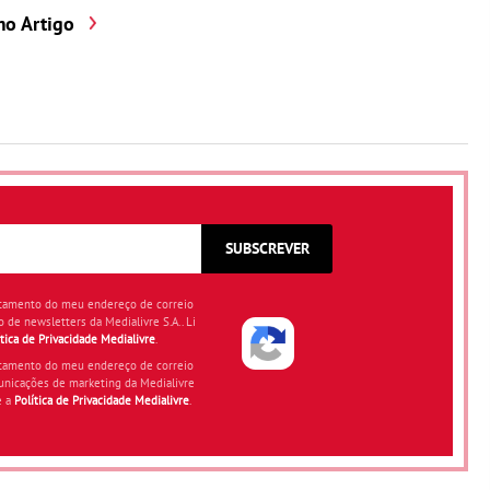
mo Artigo
SUBSCREVER
atamento do meu endereço de correio
o de newsletters da Medialivre S.A.. Li
ítica de Privacidade Medialivre
.
atamento do meu endereço de correio
unicações de marketing da Medialivre
e a
Política de Privacidade Medialivre
.