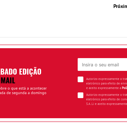
Próxi
ÁBADO EDIÇÃO
-MAIL
Autorizo expressamente o tr
eletrónico para efeito de envi
obre o que está a acontecer
e aceito expressamente a
Pol
iada de segunda a domingo
Autorizo expressamente o tr
eletrónico para efeito de com
S.A..Li e aceito expressament