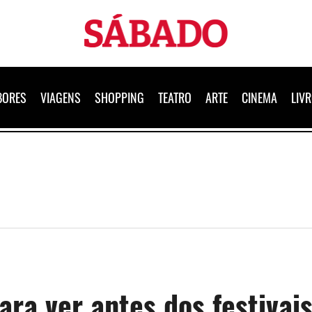
Sábado
BORES
VIAGENS
SHOPPING
TEATRO
ARTE
CINEMA
LIV
ra ver antes dos festivai