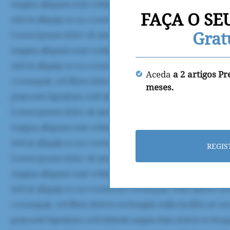
FAÇA O SE
Grat
Aceda
a 2 artigos P
meses.
REGIS