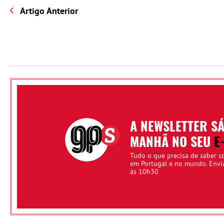
Artigo Anterior
A NEWSLETTER S
MANHÃ NO SEU
E
Tudo o que precisa de saber s
em Portugal e no mundo. Env
às 10h30