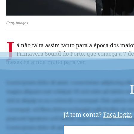
Getty Images
J
á não falta assim tanto para a época dos maio
Primavera Sound do Porto, que começa a 7 de j
meses há ainda muito para ver.
Já tem conta?
Faça login