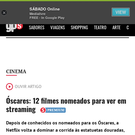
Sábado
SÁBADO Online
Assine
Iniciar Sessão
VIEW
×
Medialivre
FREE - In Google Play
GPS
SABORES
VIAGENS
SHOPPING
TEATRO
ARTE
CIN
CINEMA
OUVIR ARTIGO
Óscares: 12 filmes nomeados para ver em
streaming
Depois de conhecidos os nomeados para os Óscares, a
Netflix volta a dominar a corrida às estatuetas douradas,