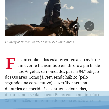
Courtesy of Netflix - © 2021 Cross City Films Limited
F
oram conhecidos esta terça-feira, através de
um evento transmitido em direto a partir de
Los Angeles, os nomeados para a 94.ª edição
dos Óscares. Como já vem sendo hábito (pelo
segundo ano consecutivo), a Netflix parte na
dianteira da corrida às estatuetas douradas,
distanciando-se da concorrência com a atribuição de
25 nomeações – mais uma do que na edição anterior.