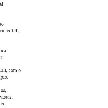
al
to
ra as 14h,
ural
r.
CL), com o
pio.
os,
vistas,
is.