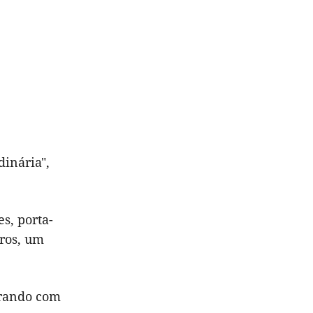
dinária",
s, porta-
iros, um
errando com