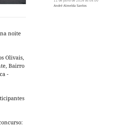
11 de julho de 2026 às 08:00
André Almeida Santos
 na noite
s Olivais,
te, Bairro
ca -
ticipantes
concurso: