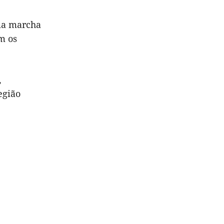
ma marcha
m os
,
egião