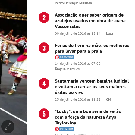
Pedro Henrique Miranda
Associação quer saber origem de
2
azulejos usados em obra de Joana
Vasconcelos
09 de julho de 2026 às 18:14
Lusa
Férias de livro na mão: os melhores
3
para levar para a praia
14 de julho de 2026 às 07:00
Ângela Marques
Santamaria vencem batalha judicial
4
e voltam a cantar os seus maiores
êxitos ao vivo
23 de julho de 2026 às 11:22
CM
"Lucky": uma boa série de verão
5
com a força da natureza Anya
Taylor-Joy