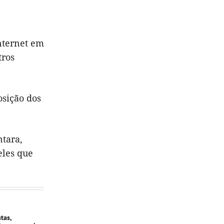
nternet em
tros
osição dos
ntara,
eles que
stas,