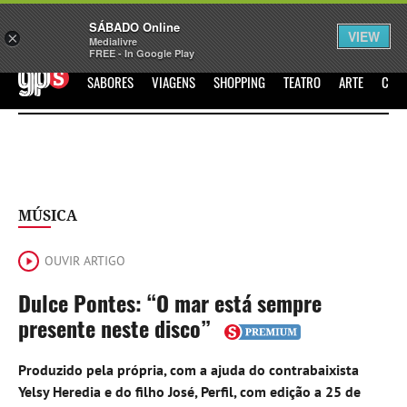
Sábado
SÁBADO Online
Assine
Iniciar Sessão
VIEW
×
Medialivre
FREE - In Google Play
GPS
SABORES
VIAGENS
SHOPPING
TEATRO
ARTE
CIN
MÚSICA
OUVIR ARTIGO
Dulce Pontes: “O mar está sempre
presente neste disco”
Produzido pela própria, com a ajuda do contrabaixista
Yelsy Heredia e do filho José, Perfil, com edição a 25 de