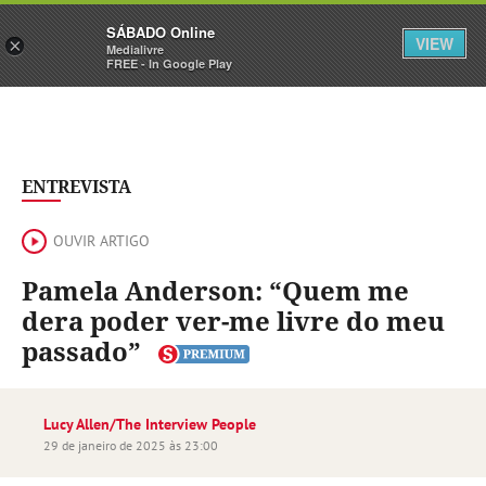
Sábado
SÁBADO Online
Assine
Iniciar Sessão
VIEW
×
Medialivre
FREE - In Google Play
ENTREVISTA
OUVIR ARTIGO
Pamela Anderson: “Quem me
dera poder ver-me livre do meu
passado”
Lucy Allen/The Interview People
29 de janeiro de 2025 às 23:00