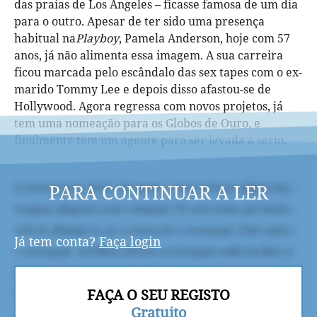
das praias de Los Angeles – ficasse famosa de um dia
para o outro. Apesar de ter sido uma presença
habitual na
Playboy
, Pamela Anderson, hoje com 57
anos, já não alimenta essa imagem. A sua carreira
ficou marcada pelo escândalo das sex tapes com o ex-
marido Tommy Lee e depois disso afastou-se de
Hollywood. Agora regressa com novos projetos, já
tem uma nomeação para os Globos de Ouro, e
finalmente tem um agente para ser levada a sério.
PARA CONTINUAR A LER
Já tem conta?
Faça login
FAÇA O SEU REGISTO
Gratuito