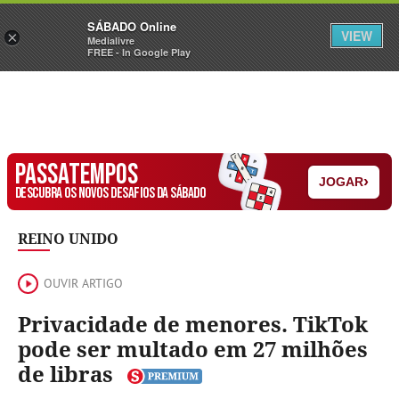
Sábado
SÁBADO Online
Assine
Iniciar Sessão
VIEW
×
Medialivre
FREE - In Google Play
PASSATEMPOS
›
JOGAR
DESCUBRA OS NOVOS DESAFIOS DA SÁBADO
REINO UNIDO
OUVIR ARTIGO
Privacidade de menores. TikTok
pode ser multado em 27 milhões
de libras