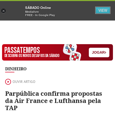
Sábado
SÁBADO Online
Assine
Iniciar Sessão
VIEW
×
Medialivre
FREE - In Google Play
PASSATEMPOS
›
JOGAR
DESCUBRA OS NOVOS DESAFIOS DA SÁBADO
DINHEIRO
OUVIR ARTIGO
Parpública confirma propostas
da Air France e Lufthansa pela
TAP