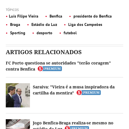
TÓPICOS
Luís Filipe Vieira
Benfica
presidente do Benfica
Braga
Estádio da Luz
Liga dos Campeões
Sporting
desporto
futebol
ARTIGOS RELACIONADOS
FC Porto questiona se autoridades "terão coragem"
contra Benfica
Saraiva: "Vieira é a musa inspiradora da
cartilha da mentira"
Jogo Benfica-Braga realiza-se mesmo no
estádio da Luz