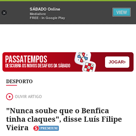
Sábado
SÁBADO Online
Assine
Iniciar Sessão
VIEW
×
Medialivre
FREE - In Google Play
PASSATEMPOS
›
JOGAR
DESCUBRA OS NOVOS DESAFIOS DA SÁBADO
DESPORTO
OUVIR ARTIGO
"Nunca soube que o Benfica
tinha claques", disse Luís Filipe
Vieira