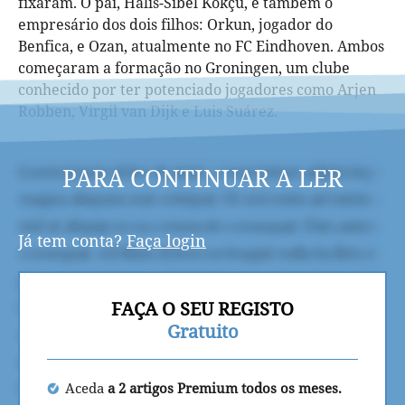
fixaram. O pai, Halis-Sibel Kökçü, é também o
empresário dos dois filhos: Orkun, jogador do
Benfica, e Ozan, atualmente no FC Eindhoven. Ambos
começaram a formação no Groningen, um clube
conhecido por ter potenciado jogadores como Arjen
Robben, Virgil van Dijk e Luis Suárez.
PARA CONTINUAR A LER
Já tem conta?
Faça login
FAÇA O SEU REGISTO
Gratuito
Aceda
a 2 artigos Premium todos os meses.