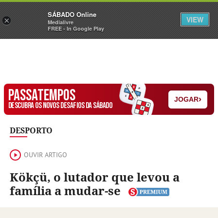
Sábado
SÁBADO Online
Assine
Iniciar Sessão
VIEW
×
Medialivre
FREE - In Google Play
PASSATEMPOS
›
JOGAR
DESCUBRA OS NOVOS DESAFIOS DA SÁBADO
DESPORTO
OUVIR ARTIGO
Kökçü, o lutador que levou a
família a mudar-se