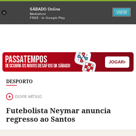
Sábado
SÁBADO Online
Assine
Iniciar Sessão
VIEW
×
Medialivre
FREE - In Google Play
PASSATEMPOS
›
JOGAR
DESCUBRA OS NOVOS DESAFIOS DA SÁBADO
DESPORTO
OUVIR ARTIGO
Futebolista Neymar anuncia
regresso ao Santos