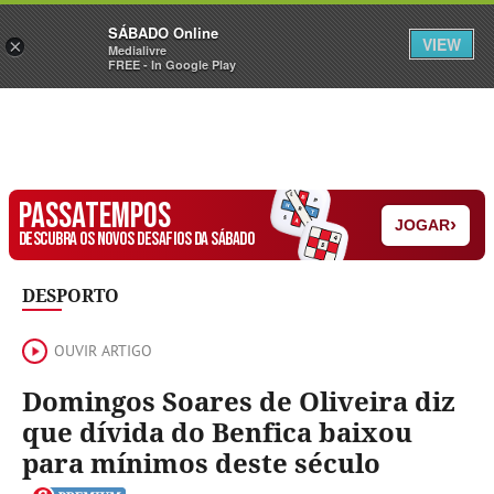
Sábado
SÁBADO Online
Assine
Iniciar Sessão
VIEW
×
Medialivre
FREE - In Google Play
PASSATEMPOS
›
JOGAR
DESCUBRA OS NOVOS DESAFIOS DA SÁBADO
DESPORTO
OUVIR ARTIGO
Domingos Soares de Oliveira diz
que dívida do Benfica baixou
para mínimos deste século