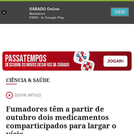
Sábado
SÁBADO Online
Assine
Iniciar Sessão
VIEW
×
Medialivre
FREE - In Google Play
PASSATEMPOS
›
JOGAR
DESCUBRA OS NOVOS DESAFIOS DA SÁBADO
CIÊNCIA & SAÚDE
OUVIR ARTIGO
Fumadores têm a partir de
outubro dois medicamentos
comparticipados para largar o
vício