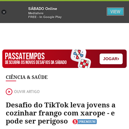
Sábado
SÁBADO Online
Assine
Iniciar Sessão
VIEW
×
Medialivre
FREE - In Google Play
PASSATEMPOS
›
JOGAR
DESCUBRA OS NOVOS DESAFIOS DA SÁBADO
CIÊNCIA & SAÚDE
OUVIR ARTIGO
Desafio do TikTok leva jovens a
cozinhar frango com xarope - e
pode ser perigoso