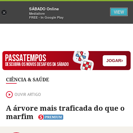
Sábado
SÁBADO Online
Assine
Iniciar Sessão
VIEW
×
Medialivre
FREE - In Google Play
PASSATEMPOS
›
JOGAR
DESCUBRA OS NOVOS DESAFIOS DA SÁBADO
CIÊNCIA & SAÚDE
OUVIR ARTIGO
A árvore mais traficada do que o
marfim