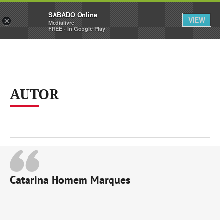
Sábado
SÁBADO Online
Assine
Iniciar Sessão
VIEW
×
Medialivre
FREE - In Google Play
AUTOR
Catarina Homem Marques