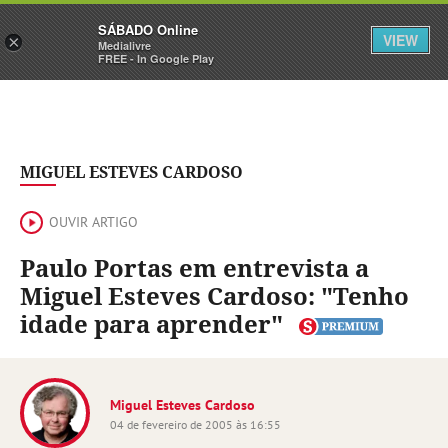
Sábado
SÁBADO Online
Assine
Iniciar Sessão
VIEW
×
Medialivre
FREE - In Google Play
MIGUEL ESTEVES CARDOSO
OUVIR ARTIGO
Paulo Portas em entrevista a
Miguel Esteves Cardoso: "Tenho
idade para aprender"
Miguel Esteves Cardoso
04 de fevereiro de 2005 às 16:55