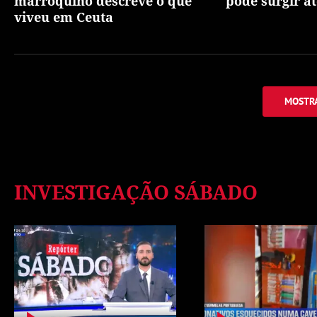
marroquino descreve o que
pode surgir at
viveu em Ceuta
MOSTRA
INVESTIGAÇÃO SÁBADO