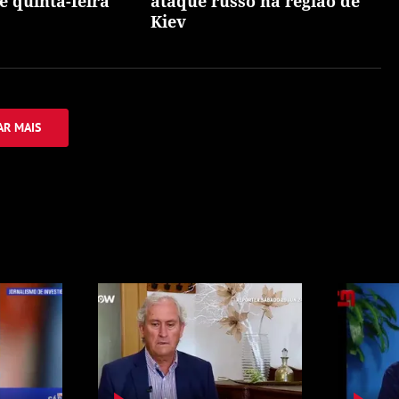
é quinta-feira
ataque russo na região de
Kiev
R MAIS