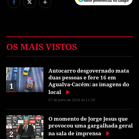
+
fonte preferencial no Google
OS MAIS VISTOS
Autocarro desgovernado mata
duas pessoas e fere 16 em
1
Agualva-Cacém: as imagens do
local
07 de julho de 2026 às 11:30
O momento de Jorge Jesus que
provocou uma gargalhada geral
2
na sala de imprensa