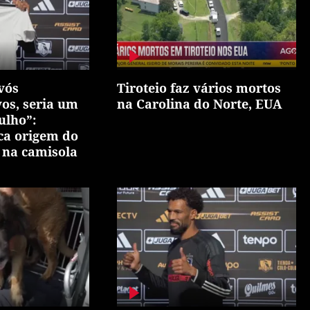
vós
Tiroteio faz vários mortos
vos, seria um
na Carolina do Norte, EUA
ulho”:
ca origem do
 na camisola