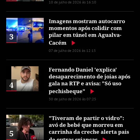
10 de julho de 2026 às 16:10
Imagens mostram autocarro
momentos após colidir com
3
pilar em túnel em Agualva-
Cacém
07 de julho de 2026 às 12:15
Fernando Daniel 'explica'
desaparecimento de joias após
4
gala na RTP e avisa: "Só uso
pechisbeque"
30 de julho de 2026 às 07:25
"Tiveram de partir o vidro":
avó de bebé que morreu em
5
carrinha da creche alerta pais
de outras crianças