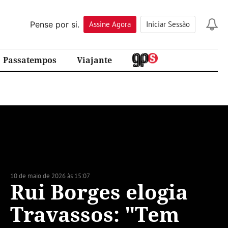
Pense por si.
Assine
Agora
Iniciar Sessão
Passatempos
Viajante
10 de maio de 2026 às 15:07
Rui Borges elogia
Travassos: "Tem