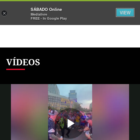
Sábado
SÁBADO Online
Assine
Iniciar Sessão
VIEW
×
Medialivre
FREE - In Google Play
VÍDEOS
Reproduzi