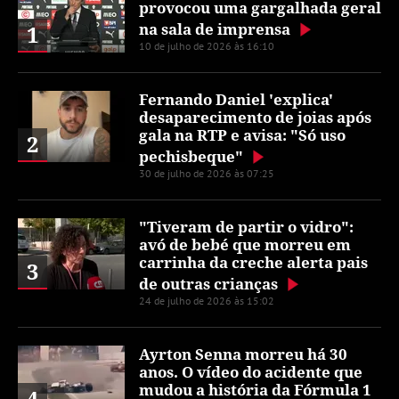
provocou uma gargalhada geral
na sala de imprensa
1
10 de julho de 2026 às 16:10
Fernando Daniel 'explica'
desaparecimento de joias após
gala na RTP e avisa: "Só uso
2
pechisbeque"
30 de julho de 2026 às 07:25
"Tiveram de partir o vidro":
avó de bebé que morreu em
carrinha da creche alerta pais
3
de outras crianças
24 de julho de 2026 às 15:02
Ayrton Senna morreu há 30
anos. O vídeo do acidente que
mudou a história da Fórmula 1
4