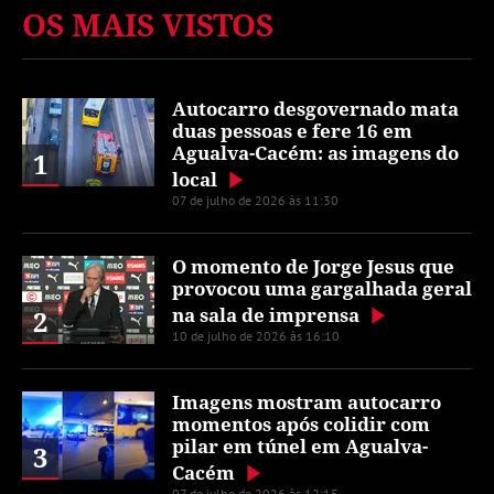
OS MAIS VISTOS
Autocarro desgovernado mata
duas pessoas e fere 16 em
Agualva-Cacém: as imagens do
1
local
07 de julho de 2026 às 11:30
O momento de Jorge Jesus que
provocou uma gargalhada geral
na sala de imprensa
2
10 de julho de 2026 às 16:10
Imagens mostram autocarro
momentos após colidir com
pilar em túnel em Agualva-
3
Cacém
07 de julho de 2026 às 12:15