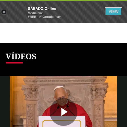
Sábado
SÁBADO Online
Assine
Iniciar Sessão
VIEW
×
Medialivre
FREE - In Google Play
VÍDEOS
Reproduzi