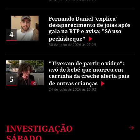
Fernando Daniel 'explica'
desaparecimento de joias após
gala na RTP e avisa: "Só uso
4
pechisbeque"
30 de julho de 2026 às 07:25
"Tiveram de partir o vidro":
avó de bebé que morreu em
carrinha da creche alerta pais
5
de outras crianças
24 de julho de 2026 às 15:02
INVESTIGAÇÃO
SÁBADO