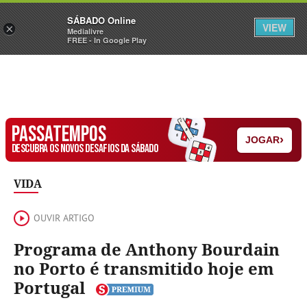
Sábado
SÁBADO Online
Assine
Iniciar Sessão
VIEW
×
Medialivre
FREE - In Google Play
PASSATEMPOS
›
JOGAR
DESCUBRA OS NOVOS DESAFIOS DA SÁBADO
VIDA
OUVIR ARTIGO
Programa de Anthony Bourdain
no Porto é transmitido hoje em
Portugal