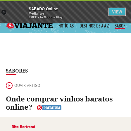
Sábado
SÁBADO Online
Assine
Iniciar Sessão
VIEW
×
Medialivre
FREE - In Google Play
SÁBADO VIAJANTE
NOTÍCIAS
DESTINOS DE A A Z
SABORES
SABORES
OUVIR ARTIGO
Onde comprar vinhos baratos
online?
Rita Bertrand