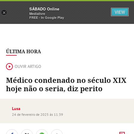
Sábado
SÁBADO Online
Assine
Iniciar Sessão
VIEW
×
Medialivre
FREE - In Google Play
ÚLTIMA HORA
OUVIR ARTIGO
Médico condenado no século XIX
hoje não o seria, diz perito
Lusa
24 de fevereiro de 2025 às 11:39