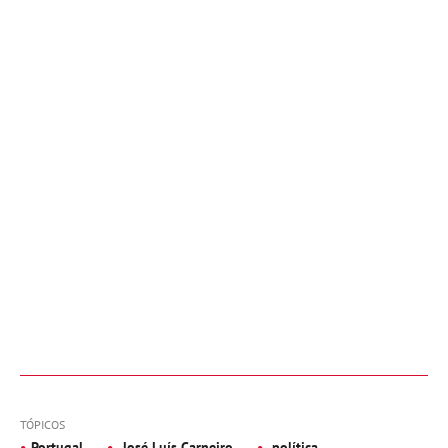
TÓPICOS
Portugal
José Luís Carneiro
política