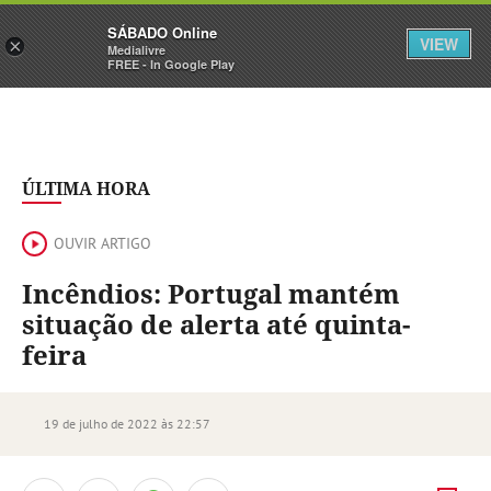
Sábado
SÁBADO Online
Assine
Iniciar Sessão
VIEW
×
Medialivre
FREE - In Google Play
ÚLTIMA HORA
OUVIR ARTIGO
Incêndios: Portugal mantém
situação de alerta até quinta-
feira
19 de julho de 2022 às 22:57