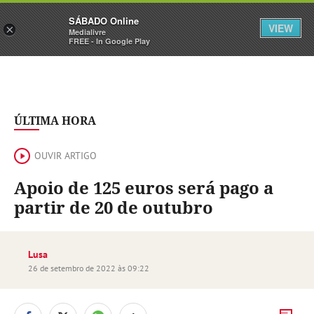
Sábado
SÁBADO Online
Assine
Iniciar Sessão
VIEW
×
Medialivre
FREE - In Google Play
ÚLTIMA HORA
OUVIR ARTIGO
Apoio de 125 euros será pago a
partir de 20 de outubro
Lusa
26 de setembro de 2022 às 09:22