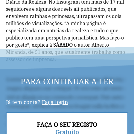
Diário da Realeza. No Instagram tem mais de 17 mil
seguidores e alguns dos reels ali publicados, que
envolvem rainhas e princesas, ultrapassam os dois
milhões de visualizações. “A minha página é
especializada em notícias da realeza e tudo o que
publico tem uma perspetiva jornalística. Mas faço-o
por gosto”, explica à
SÁBADO
o autor Alberto
Miranda, de 51 anos, que atualmente trabalha como
assessor de imprensa.
PARA CONTINUAR A LER
Já tem conta?
Faça login
FAÇA O SEU REGISTO
Gratuito