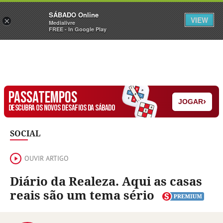
Sábado
SÁBADO Online
Assine
Iniciar Sessão
VIEW
×
Medialivre
FREE - In Google Play
PASSATEMPOS
›
JOGAR
DESCUBRA OS NOVOS DESAFIOS DA SÁBADO
SOCIAL
OUVIR ARTIGO
Diário da Realeza. Aqui as casas
reais são um tema sério