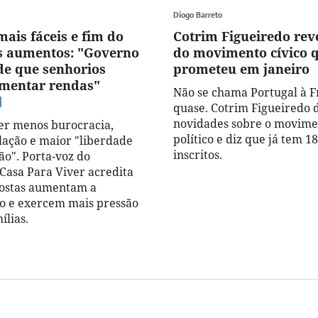
Diogo Barreto
ais fáceis e fim do
Cotrim Figueiredo re
s aumentos: "Governo
do movimento cívico 
 de que senhorios
prometeu em janeiro
mentar rendas"
Não se chama Portugal à F
quase. Cotrim Figueiredo 
novidades sobre o movimen
er menos burocracia,
político e diz que já tem 18
ação e maior "liberdade
inscritos.
ão". Porta-voz do
asa Para Viver acredita
postas aumentam a
o e exercem mais pressão
ílias.