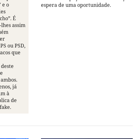
" e o
espera de uma oportunidade.
les
cho”. É
lhes assim
guém
er
 PS ou PSD,
racos que
 deste
ue
 ambos.
nos, já
am à
lica de
fake.