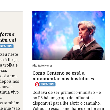
eforma
uém vai
exeu neste
so à força,
a troika e
Rita Rato Nunes
ssos
Como Centeno se está a
 o sistema
movimentar nos bastidores
depois nos
s novas
tinua vivo.
Gostava de ser primeiro-ministro – e
 a
no PS há um grupo de influentes
mas também
disponível para lhe abrir o caminho.
de que "são
Voltou ao espaço mediático em força à