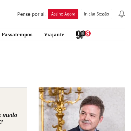
Pense por si.
Assine
Agora
Iniciar Sessão
Passatempos
Viajante
m medo
?