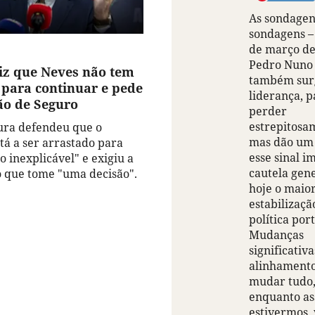
As sondagen
sondagens – 
de março de
Pedro Nuno 
iz que Neves não tem
também sur
 para continuar e pede
liderança, p
ão de Seguro
perder
estrepitosa
ura defendeu que o
mas dão um 
tá a ser arrastado para
esse sinal 
 inexplicável" e exigiu a
cautela gen
 que tome "uma decisão".
hoje o maior
estabilizaçã
política por
Mudanças
significativa
alinhament
mudar tudo
enquanto a
estivermos,