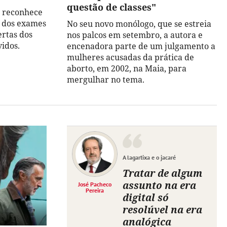
questão de classes"
o reconhece
o dos exames
No seu novo monólogo, que se estreia
ertas dos
nos palcos em setembro, a autora e
vidos.
encenadora parte de um julgamento a
mulheres acusadas da prática de
aborto, em 2002, na Maia, para
mergulhar no tema.
A lagartixa e o jacaré
Tratar de algum
assunto na era
José Pacheco
Pereira
digital só
resolúvel na era
analógica