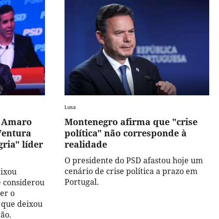
Lusa
o Amaro
Montenegro afirma que "crise
Ventura
política" não corresponde à
ria" líder
realidade
O presidente do PSD afastou hoje um
cenário de crise política a prazo em
eixou
Portugal.
e considerou
er o
 que deixou
ão.