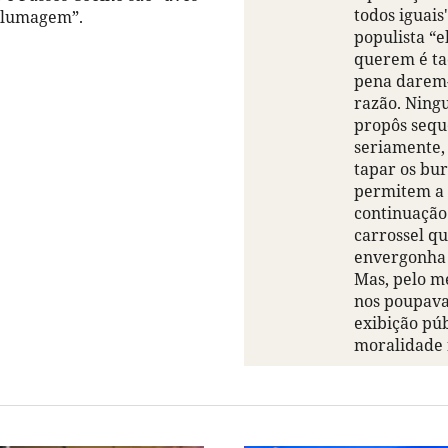
todos iguais
plumagem”.
populista “e
querem é ta
pena darem-
razão. Nin
propôs sequ
seriamente,
tapar os bu
permitem a
continuação
carrossel q
envergonha
Mas, pelo me
nos poupav
exibição púb
moralidade 