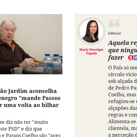
Editorial
Aquela r
que ning
Maria Henrique
Espada
fazer
O País só m
círculo vicio
sob alçada d
de Pedro Pa
oão Jardim aconselha
Coelho, mas
enegro "mande Passos
refugiou-se 
r uma volta ao bilhar
alçapões da
regras e con
Alimenta-se
e diz não ter "muito
clientela, 
ste PSD” e diz que
a perceção 
e Passos Coelho são "aves