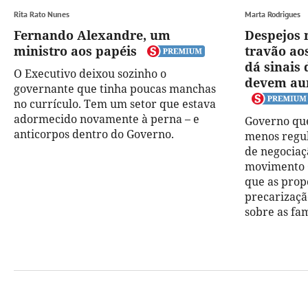
Rita Rato Nunes
Marta Rodrigues
Fernando Alexandre, um
Despejos m
ministro aos papéis
travão ao
dá sinais
O Executivo deixou sozinho o
devem au
governante que tinha poucas manchas
no currículo. Tem um setor que estava
adormecido novamente à perna – e
Governo qu
anticorpos dentro do Governo.
menos regul
de negociaç
movimento C
que as pro
precarizaçã
sobre as fam