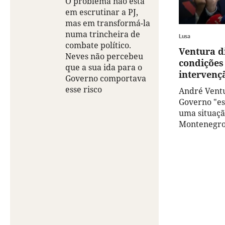
O problema não está
em escrutinar a PJ,
mas em transformá-la
numa trincheira de
Lusa
combate político.
Ventura d
Neves não percebeu
condições
que a sua ida para o
intervenç
Governo comportava
esse risco
André Vent
Governo "es
uma situação
Montenegro