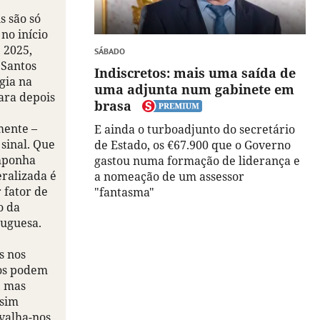
s são só
no início
 2025,
SÁBADO
Santos
Indiscretos: mais uma saída de
gia na
uma adjunta num gabinete em
ara depois
brasa
mente –
E ainda o turboadjunto do secretário
sinal. Que
de Estado, os €67.900 que o Governo
imponha
gastou numa formação de liderança e
eralizada é
a nomeação de um assessor
 fator de
"fantasma"
o da
tuguesa.
s nos
os podem
, mas
ssim
 valha-nos