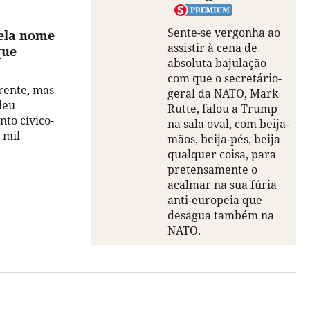
Sente-se vergonha ao
vela nome
assistir à cena de
que
absoluta bajulação
com que o secretário-
rente, mas
geral da NATO, Mark
deu
Rutte, falou a Trump
to cívico-
na sala oval, com beija-
 mil
mãos, beija-pés, beija
qualquer coisa, para
pretensamente o
acalmar na sua fúria
anti-europeia que
desagua também na
NATO.