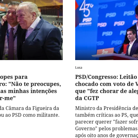
Lusa
opes para
PSD/Congresso: Leitã
o: "Não te preocupes,
chocado com voto de 
nas minhas intenções
que "fez chorar de aleg
r-me"
da CGTP
da Câmara da Figueira da
Ministro da Presidência d
ou ao PSD como militante.
também críticas ao PS, qu
parecer querer "fazer sofr
Governo" pelos problemas
após oito anos de governaç