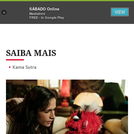
Sábado
SÁBADO Online
Assine
Iniciar Sessão
VIEW
×
Medialivre
FREE - In Google Play
SAIBA MAIS
Kama Sutra