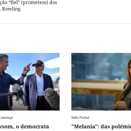
ão “fiel” (prometem) dos
K. Rowling.
 Lourenço
Sofia Parissi
wsom, o democrata
"Melania": das polémi