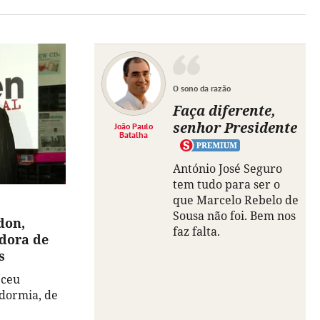
O sono da razão
Faça diferente,
senhor Presidente
João Paulo
Batalha
António José Seguro
tem tudo para ser o
que Marcelo Rebelo de
Sousa não foi. Bem nos
don,
faz falta.
adora de
s
eceu
dormia, de