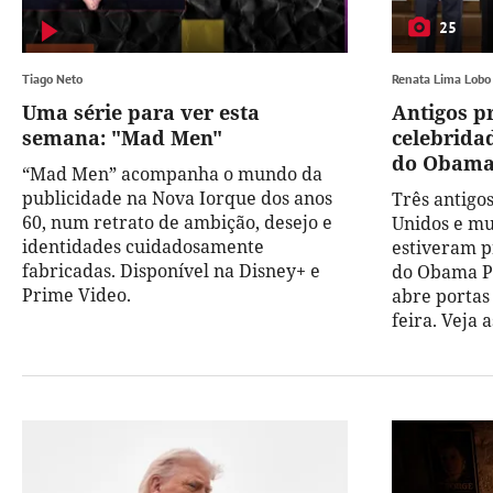
25
Tiago Neto
Renata Lima Lobo
Uma série para ver esta
Antigos p
semana: "Mad Men"
celebrida
do Obama 
“Mad Men” acompanha o mundo da
publicidade na Nova Iorque dos anos
Três antigo
60, num retrato de ambição, desejo e
Unidos e mu
identidades cuidadosamente
estiveram p
fabricadas. Disponível na Disney+ e
do Obama Pr
Prime Video.
abre portas 
feira. Veja 