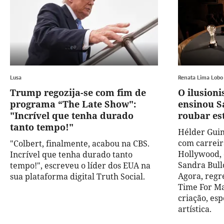
Lusa
Renata Lima Lobo
Trump regozija-se com fim de
O ilusion
programa “The Late Show":
ensinou S
"Incrível que tenha durado
roubar est
tanto tempo!"
Hélder Guim
com carreir
"Colbert, finalmente, acabou na CBS.
Hollywood, 
Incrível que tenha durado tanto
Sandra Bull
tempo!", escreveu o líder dos EUA na
Agora, regr
sua plataforma digital Truth Social.
Time For Ma
criação, esp
artística.