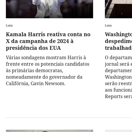
Lusa
Lusa
Kamala Harris reativa conta no
Washingto
X da campanha de 2024 à
despedime
presidência dos EUA
trabalhad
Várias sondagens mostram Harris à
O departame
frente entre os potenciais candidatos
jornal será
às primárias democratas,
departament
nomeadamente do governador da
Washington 
Califórnia, Gavin Newsom.
serão reest
aos funcioná
Reports ser