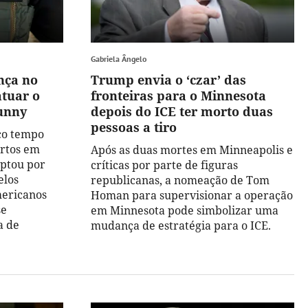
Gabriela Ângelo
nça no
Trump envia o ‘czar’ das
atuar o
fronteiras para o Minnesota
unny
depois do ICE ter morto duas
pessoas a tiro
co tempo
ertos em
Após as duas mortes em Minneapolis e
optou por
críticas por parte de figuras
elos
republicanas, a nomeação de Tom
mericanos
Homan para supervisionar a operação
se
em Minnesota pode simbolizar uma
a de
mudança de estratégia para o ICE.