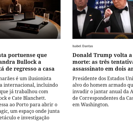
Isabel Dantas
ista portuense que
Donald Trump volta a '
andra Bullock a
morte: as três tentativ
á de regresso a casa
assassinato em dois a
arães é um ilusionista
Presidente dos Estados Uni
a internacional, incluindo
alvo do homem armado qu
que já trabalhou com
invadir o jantar anual da 
ock e Cate Blanchett.
de Correspondentes da Ca
essa ao Porto para abrir o
em Washington.
gic, um espaço onde junta
etáculo e investigação