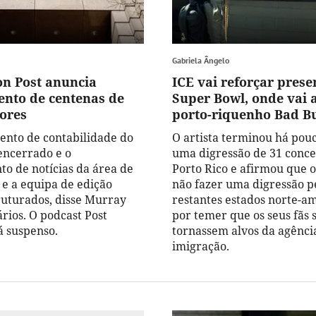
Gabriela Ângelo
n Post anuncia
ICE vai reforçar prese
nto de centenas de
Super Bowl, onde vai 
ores
porto-riquenho Bad B
nto de contabilidade do
O artista terminou há pou
 encerrado e o
uma digressão de 31 conc
o de notícias da área de
Porto Rico e afirmou que 
e a equipa de edição
não fazer uma digressão p
ruturados, disse Murray
restantes estados norte-a
rios. O podcast Post
por temer que os seus fãs 
á suspenso.
tornassem alvos da agênci
imigração.