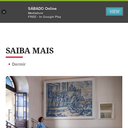
Sábado
SÁBADO Online
Assine
Iniciar Sessão
VIEW
×
Medialivre
FREE - In Google Play
SAIBA MAIS
Dormir