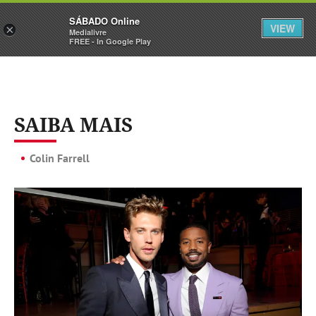
Sábado
SÁBADO Online
Assine
Iniciar Sessão
VIEW
×
Medialivre
FREE - In Google Play
SAIBA MAIS
Colin Farrell