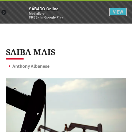
Sábado
SÁBADO Online
Assine
Iniciar Sessão
VIEW
×
Medialivre
FREE - In Google Play
SAIBA MAIS
Anthony Albanese