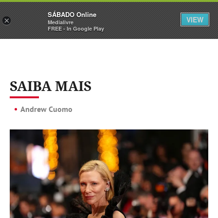
Sábado
SÁBADO Online
Assine
Iniciar Sessão
VIEW
×
Medialivre
FREE - In Google Play
SAIBA MAIS
Andrew Cuomo