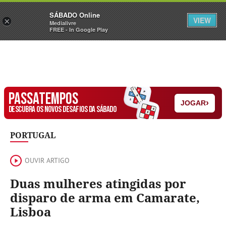
Sábado
SÁBADO Online
Assine
Iniciar Sessão
VIEW
×
Medialivre
FREE - In Google Play
PASSATEMPOS
›
JOGAR
DESCUBRA OS NOVOS DESAFIOS DA SÁBADO
PORTUGAL
OUVIR ARTIGO
Duas mulheres atingidas por
disparo de arma em Camarate,
Lisboa