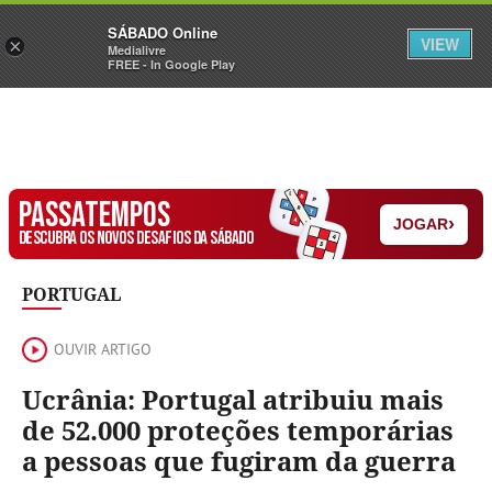
Sábado
SÁBADO Online
Assine
Iniciar Sessão
VIEW
×
Medialivre
FREE - In Google Play
PASSATEMPOS
›
JOGAR
DESCUBRA OS NOVOS DESAFIOS DA SÁBADO
PORTUGAL
OUVIR ARTIGO
Ucrânia: Portugal atribuiu mais
de 52.000 proteções temporárias
a pessoas que fugiram da guerra