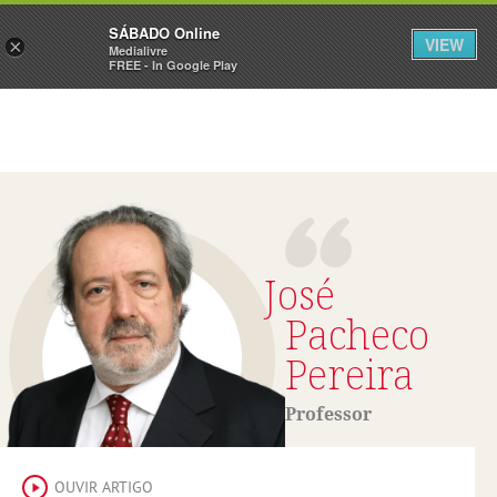
Sábado
SÁBADO Online
Assine
Iniciar Sessão
VIEW
×
Medialivre
FREE - In Google Play
José
Pacheco
Pereira
Professor
OUVIR ARTIGO