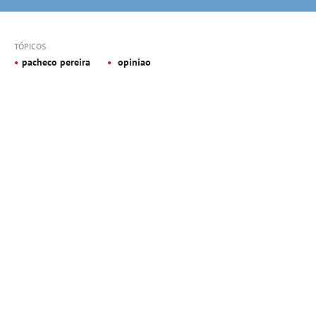
TÓPICOS
pacheco pereira
opiniao