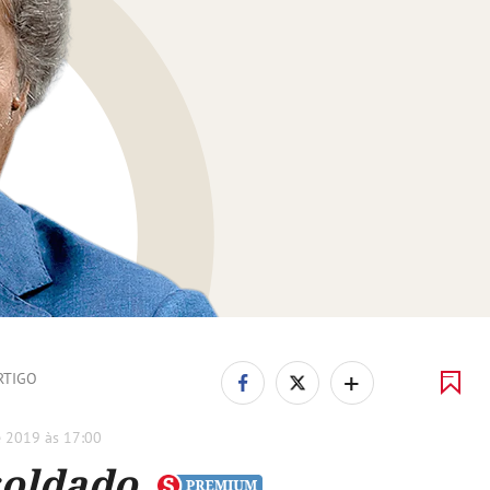
+
RTIGO
e 2019 às 17:00
soldado