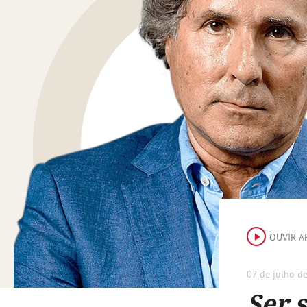
OUVIR A
07 de julho d
Ser 