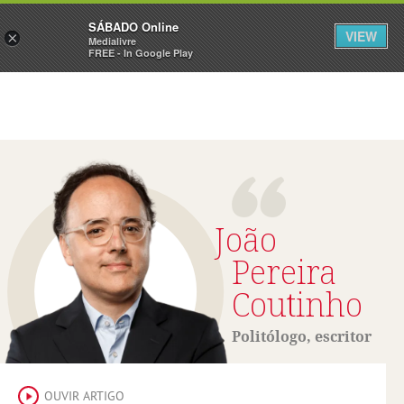
Sábado
SÁBADO Online
Assine
Iniciar Sessão
VIEW
×
Medialivre
FREE - In Google Play
João
Pereira
Coutinho
Politólogo, escritor
OUVIR ARTIGO