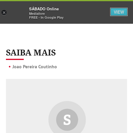
Sábado
SÁBADO Online
Assine
Iniciar Sessão
VIEW
×
Medialivre
FREE - In Google Play
SAIBA MAIS
Joao Pereira Coutinho