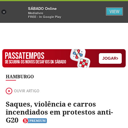
Sábado
SÁBADO Online
Assine
Iniciar Sessão
VIEW
×
Medialivre
FREE - In Google Play
PASSATEMPOS
›
JOGAR
DESCUBRA OS NOVOS DESAFIOS DA SÁBADO
HAMBURGO
OUVIR ARTIGO
Saques, violência e carros
incendiados em protestos anti-
G20