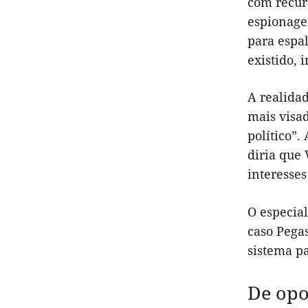
com recur
espionage
para espal
existido,
A realida
mais visa
político”
diria que 
interesses
O especia
caso Pega
sistema pa
De opo