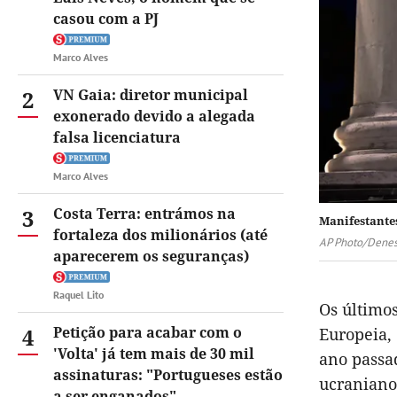
casou com a PJ
Marco Alves
2
VN Gaia: diretor municipal
exonerado devido a alegada
falsa licenciatura
Marco Alves
3
Costa Terra: entrámos na
Manifestante
fortaleza dos milionários (até
AP Photo/Denes
aparecerem os seguranças)
Raquel Lito
Os último
4
Petição para acabar com o
Europeia,
'Volta' já tem mais de 30 mil
ano passa
assinaturas: "Portugueses estão
ucraniano
a ser enganados"