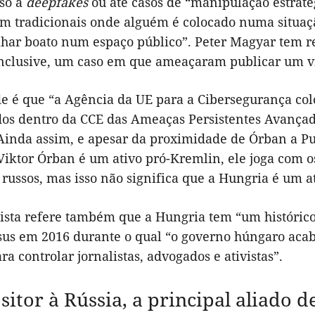
so a
deepfakes
ou até casos de “manipulação estrat
m tradicionais onde alguém é colocado numa situa
har boato num espaço público”. Peter Magyar tem ref
 inclusive, um caso em que ameaçaram publicar um 
de é que “a Agência da UE para a Cibersegurança c
dos dentro da CCE das Ameaças Persistentes Avançad
. Ainda assim, e apesar da proximidade de Órban a P
Viktor Órban é um ativo pró-Kremlin, ele joga com os
 russos, mas isso não significa que a Hungria é um a
lista refere também que a Hungria tem “um históric
sus em 2016 durante o qual “o governo húngaro acabo
ra controlar jornalistas, advogados e ativistas”.
sitor à Rússia, a principal aliado 