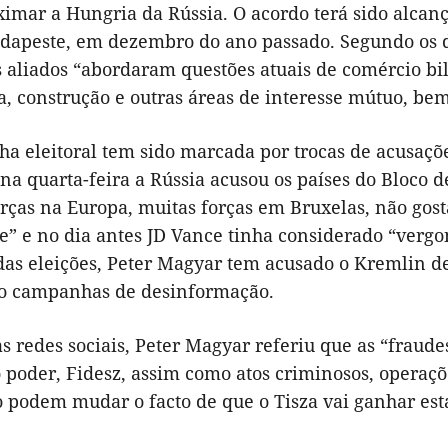
ximar a Hungria da Rússia. O acordo terá sido alca
udapeste, em dezembro do ano passado. Segundo os d
 aliados “abordaram questões atuais de comércio bil
ra, construção e outras áreas de interesse mútuo, b
a eleitoral tem sido marcada por trocas de acusaçõ
a quarta-feira a Rússia acusou os países do Bloco d
orças na Europa, muitas forças em Bruxelas, não gos
” e no dia antes JD Vance tinha considerado “vergo
das eleições, Peter Magyar tem acusado o Kremlin 
do campanhas de desinformação.
s redes sociais, Peter Magyar referiu que as “fraude
 poder, Fidesz, assim como atos criminosos, operaçõ
o podem mudar o facto de que o Tisza vai ganhar est