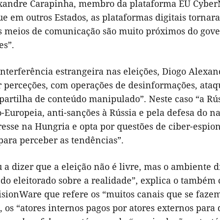
xandre Carapinha, membro da plataforma EU CyberN
e em outros Estados, as plataformas digitais tornar
s meios de comunicação são muito próximos do gover
es”.
nterferência estrangeira nas eleições, Diogo Alexan
 perceções, com operações de desinformações, ataqu
 partilha de conteúdo manipulado”. Neste caso “a Rús
o-Europeia, anti-sanções à Rússia e pela defesa do 
resse na Hungria e opta por questões de ciber-espio
para perceber as tendências”.
 a dizer que a eleição não é livre, mas o ambiente 
do eleitorado sobre a realidade”, explica o também c
isionWare que refere os “muitos canais que se fazem
, os “atores internos pagos por atores externos para d