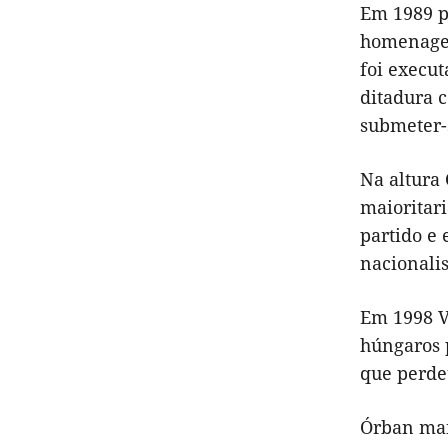
Em 1989 p
homenagem
foi execut
ditadura 
submeter-s
Na altura 
maioritar
partido e
nacionali
Em 1998 V
húngaros 
que perdeu
Órban man