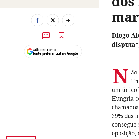
dos
mar
+
Diogo Al
disputa”
Adicione como
fonte preferencial no Google
N
ão
Un
um único 
Hungria c
chamados 
39% das in
consegue 
oposição,