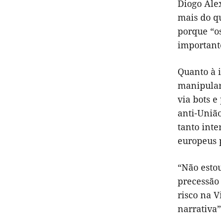
Diogo Ale
mais do qu
porque “o
important
Quanto à i
manipular
via bots e
anti-Uniã
tanto inte
europeus 
“Não estou
precessão 
risco na V
narrativa”