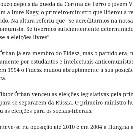
ouco depois da queda da Cortina de Ferro o jovem Vi
 a Imre Nagy, o primeiro-ministro que liderou a rev
ado. Na altura referiu que “se acreditarmos na nossa
comunista. Se tivermos suficientemente determinado
e a eleições livres”.
Órban já era membro do Fidesz, mas o partido era, n
iamente por estudantes e intelectuais anticomunista
 em 1994 o Fidesz mudou abruptamente a sua posição
sta.
iktor Órban venceu as eleições legislativas pela pr
para se separarem da Rússia. O primeiro-ministro h
 as eleições para os sociais-liberais.
teve-se na oposição até 2010 e em 2004 a Hungria 