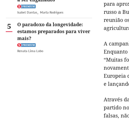
para apro
russo a B
Isabel Dantas
Marta Rodrigues
reunião os
5
O paradoxo da longevidade:
agricultu
estamos preparados para viver
mais?
A campanh
Enquanto n
Renata Lima Lobo
“Muitas f
novamente
Europeia 
e lançan
Através da
partido no
falsas, nã