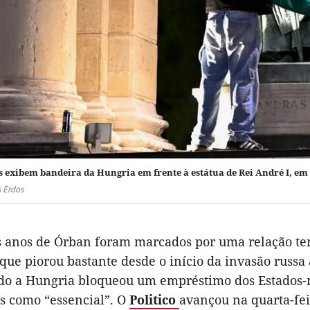
s exibem bandeira da Hungria em frente à estátua de Rei André I, em
 Erdos
s anos de Órban foram marcados por uma relação ten
 que piorou bastante desde o início da invasão russ
do a Hungria bloqueou um empréstimo dos Estados-
s como “essencial”. O
Politico
avançou na quarta-fe